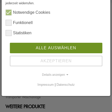
jederzeit widerrufen.
Notwendige Cookies
WASCHANLAGEN
Funktionell
Mobile Waschanlagen
LKW-Waschanlage
Statistiken
LKW-Waschbürste
Selbstfahrende Waschanlagen
Selbstfahrende Bus Waschanlagen
ALLE AUSWÄHLEN
Truck-Waschanlagen
Bus Waschanlage
Mobile Bürstenwaschanlagen
AKZEPTIEREN
Gebrauchte mobile Waschanlage
Zug-Waschanlage
Einbürstenwaschanlage
Details anzeigen
LKW-Waschanlage-Bauen
Portalwaschanlagen
Impressum
|
Datenschutz
Reisemobil - Wohnmobil - Caravan Waschanlage
Nutzfahrzeugwaschanlagen
Transporter Waschanlage
WEITERE PRODUKTE